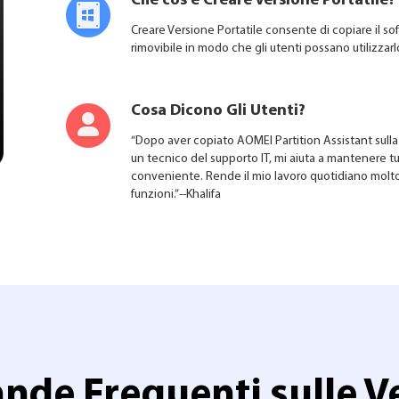
Che cos'è Creare Versione Portatile?
Creare Versione Portatile consente di copiare il so
rimovibile in modo che gli utenti possano utilizzarl
Cosa Dicono Gli Utenti?
“Dopo aver copiato AOMEI Partition Assistant sulla
un tecnico del supporto IT, mi aiuta a mantenere t
conveniente. Rende il mio lavoro quotidiano molto 
funzioni.”--Khalifa
de Frequenti sulle V