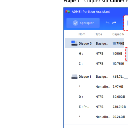
Étape 1 :
Cliquez sur
Cloner
e