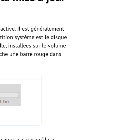
active. Il est généralement
tition système est le disque
lle, installées sur le volume
iche une barre rouge dans
vous assurer qu'il y a