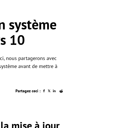
on système
ws 10
Ici, nous partagerons avec
n système avant de mettre à
Partagez ceci :
la mise à jour