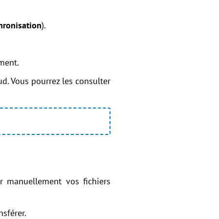
hronisation
).
ment.
d. Vous pourrez les consulter
er manuellement vos fichiers
sférer.