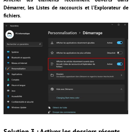
Démarrer, les Listes de raccourcis et l'Explorateur de
fichiers
.
Solution 3 : Activer les dossiers récents