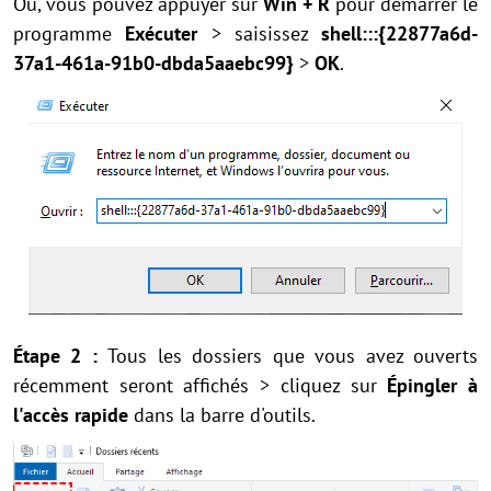
Ou, vous pouvez appuyer sur
Win + R
pour démarrer le
programme
Exécuter
> saisissez
shell:::{22877a6d-
37a1-461a-91b0-dbda5aaebc99}
>
OK
.
Étape 2 :
Tous les dossiers que vous avez ouverts
récemment seront affichés > cliquez sur
Épingler à
l'accès rapide
dans la barre d'outils.