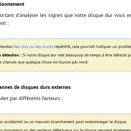
ctionnement
portant d'analyser les signes que votre disque dur vous e
nt :
ntendez
des clics ou des bruits
répétitifs, cela pourrait indiquer un prob
 détection :
Si votre disque dur met beaucoup de temps à être détecté pa
rtes chances que quelque chose ne tourne pas rond.
annes de disques durs externes
es par différents facteurs :
c accidentel ou un mauvais branchement peut endommager le disque.
rs corrompus ou des secteurs défectueux sur le disque peuvent également