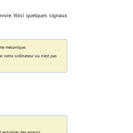
nvoie. Voici quelques signaux
lème mécanique.
r votre ordinateur ou n’est pas
 entraîner des erreurs.