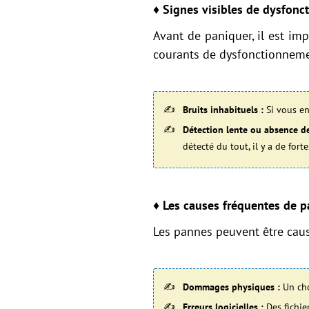
♦ Signes visibles de dysfon
Avant de paniquer, il est im
courants de dysfonctionneme
Bruits inhabituels :
Si vous e
Détection lente ou absence de
détecté du tout, il y a de fo
♦ Les causes fréquentes de p
Les pannes peuvent être causé
Dommages physiques :
Un cho
Erreurs logicielles :
Des fichie