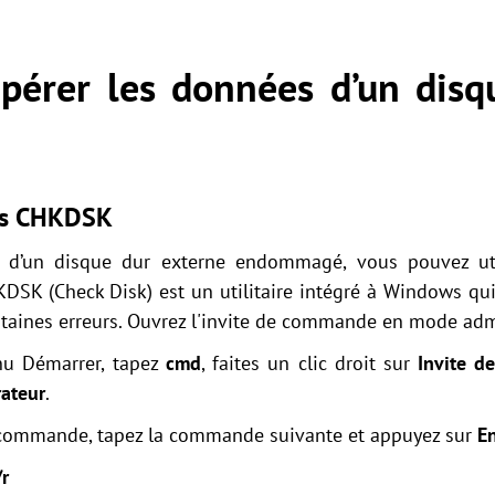
érer les données d’un disq
ows CHKDSK
 d’un disque dur externe endommagé, vous pouvez util
DSK (Check Disk) est un utilitaire intégré à Windows qui p
ertaines erreurs. Ouvrez l'invite de commande en mode adm
nu Démarrer, tapez
cmd
, faites un clic droit sur
Invite 
rateur
.
 commande, tapez la commande suivante et appuyez sur
E
/r