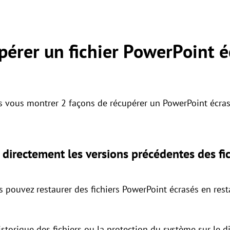
érer un fichier PowerPoint é
ns vous montrer 2 façons de récupérer un PowerPoint écras
 directement les versions précédentes des fi
s pouvez restaurer des fichiers PowerPoint écrasés en res
istorique des fichiers ou la protection du système sur le 