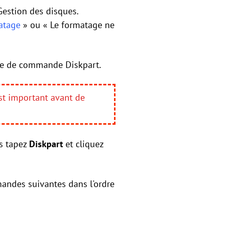
Gestion des disques.
atage
» ou « Le formatage ne
gne de commande Diskpart.
est important avant de
is tapez
Diskpart
et cliquez
andes suivantes dans l'ordre