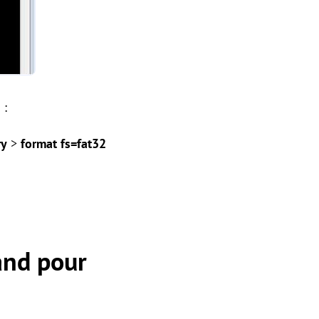
 :
ry
>
format fs=fat32
and pour