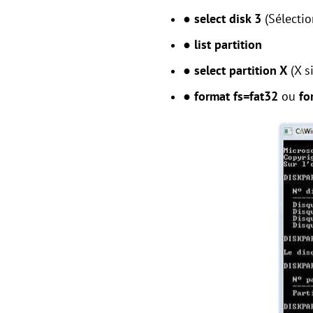
● select disk 3
(Sélectio
● list partition
● select partition X
(X s
● format fs
=
fat32
ou
fo