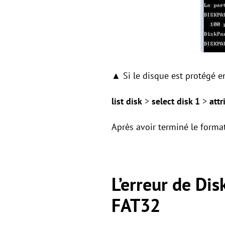
▲ Si le disque est protégé e
list disk
>
select disk 1
>
attr
Après avoir terminé le format
L’erreur de Di
FAT32