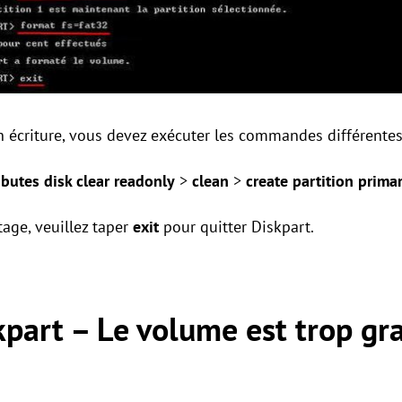
n écriture, vous devez exécuter les commandes différentes
ibutes disk clear readonly
>
clean
>
create partition prima
age, veuillez taper
exit
pour quitter Diskpart.
skpart – Le volume est trop gr