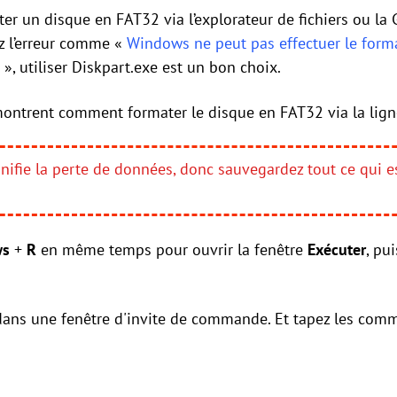
r un disque en FAT32 via l’explorateur de fichiers ou la 
z l’erreur comme «
Windows ne peut pas effectuer le form
 », utiliser Diskpart.exe est un bon choix.
montrent comment formater le disque en FAT32 via la li
gnifie la perte de données, donc sauvegardez tout ce qui 
ws
+
R
en même temps pour ouvrir la fenêtre
Exécuter
, pu
ans une fenêtre d'invite de commande. Et tapez les comm