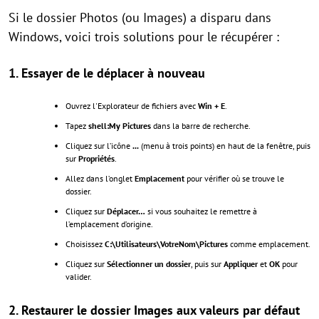
Si le dossier Photos (ou Images) a disparu dans
Windows, voici trois solutions pour le récupérer :
1. Essayer de le déplacer à nouveau
Ouvrez l'Explorateur de fichiers avec
Win + E
.
Tapez
shell:My Pictures
dans la barre de recherche.
Cliquez sur l’icône
...
(menu à trois points) en haut de la fenêtre, puis
sur
Propriétés
.
Allez dans l’onglet
Emplacement
pour vérifier où se trouve le
dossier.
Cliquez sur
Déplacer…
si vous souhaitez le remettre à
l’emplacement d’origine.
Choisissez
C:\Utilisateurs\VotreNom\Pictures
comme emplacement.
Cliquez sur
Sélectionner un dossier
, puis sur
Appliquer
et
OK
pour
valider.
2. Restaurer le dossier Images aux valeurs par défaut