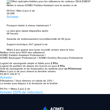
Mettre à niveau AOMEI Partition Assistant vers la version à vie
PA Pro+ Mise à jour à vie
29.99€
49.99€
Acheter
Pourquoi mettre à niveau maintenant ?
Le plus gros rabais disparaîtra après
48 heures
Garantie de remboursement inconditionnelle de 90 jours
Support technique 24/7 gratuit à vie
Mises à jour gratuit vers toute nouvelle version dans le futur
Meilleur choix pour 90% des utilisateurs
AOMEI Partition Assistant Professional +
AOMEI Backupper Professional + AOMEI OneKey Recovery Professional
Logiciel de sauvegarde simple et fiable pour
2 PCs
.
Logiciel de partition de disque dur tout-en-un pour
2 PCs
.
Outil de sauvegarde et de restauration du système pour
un PC/serveur
.
Mises à jour à vie pour obtenir la dernière version.
55,99 €
139,97 €
Acheter
Félicitations ! Vous obtenez un rabais de 10% !
La remise aura disparu à la fermeture de la fenêtre
PA Pro + Mises à jour à vie
Acheter (50% de réduction)