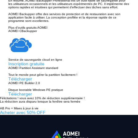
En résumé, AOMEI Backupper Professional est un outil fiable de sauvegarde pour
les utilisateurs occasionnels et les utilisateurs expérimentés de PC. Il implémente des
options rapides et intuitives qui permettent d'effectuer des tâches sans effort.
AOMEI Backupper offre des services de protection et de restauration avec son
application facile à utiliser. La conception profilée et la réponse rapide de ce
programme sont excellentes.
Plus d'outils gratuits AOMEI
AOMEI CBackupper
Service de sauvegarde cloud en ligne
Inscription gratuite
AOMEI Partition Assistant standard
Tout le monde peut gérer la partition facilement !
Télécharger
AOMEI PE Builder 2.0
Disque bootable Windows PE pratique
Télécharger
Félicitations ! vous avez 10% de réduction supplémentaire !
La réduction aura disparu lorsque la fenêtre sera fermée
AB Pro + Mises à jour à vie
Acheter avec 50% OFF