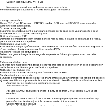
Support technique 24/7 VIP à vie
Mises à jour gratuit vers la dernière version dans le futur
Fonctionnalités plus avancées d'AOMEI Backupper Professional
Clonage de système
Cloner l'OS d'un HDD vers un HDD/SSD, ou d'un SSD vers un HDD/SSD sans réinstaller
Windows et les applications.
Schéma de sauvegarde
Supprimer automatiquement les anciennes images sur la base de la valeur spécifiée pour
économiser l'espace disque de sauvegarde.
Outil de démarrage PXE
Démarrer les ordinateurs client illimités dans le réseau local à travers le démarrage de réseau
pour la maintenance du système.
Restauration universelle
Restaurer une image système sur un autre ordinateur avec un matériel différent ou migrer l'OS
d'une machine physique à une machine virtuelle (P2V).
Fractionner l'image de sauvegarde
Diviser une grande image de sauvegarde en plusieurs fichiers plus petits avec une taille
spécifique.
Événement déclencheur
Effectuer automatiquement la tâche de sauvegarde lors de la connexion et de la déconnexion
de l'utilisateur, du démarrage et de l'arrêt du système.
Notification par SMS&e-mail
Envoyer les résultats de la sauvegarde à votre e-mail et SMS.
Synchronisation en temps réel
Surveiller les fichiers et dossiers pour les changements puis synchroniser les fichiers ou dossiers
ajoutés, modifiés ou supprimés de la source au chemin cible dès que la modification a eu lieu.
Apprécié par de nombreux utilisateurs et éditeurs
Avis des utilisateurs
J'ai utilisé AOMEI backupper pendant 5 ans, de l'édition 3.0 à l'édition 4.0, tout est
excellent.
L'édition de mise à niveau à vie d'AOMEI backupper protège bien mes données et je
peux effectuer la mise à jour à la dernière version à tout moment.
Commentaires des éditeurs