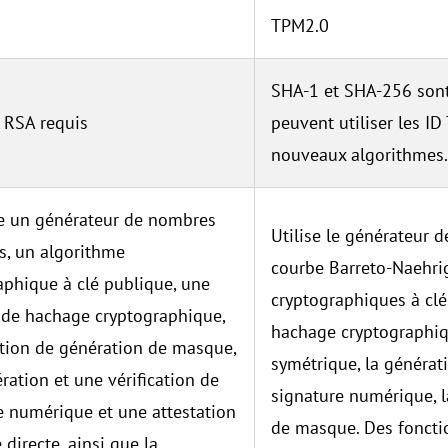
TPM2.0
SHA-1 et SHA-256 sont 
 RSA requis
peuvent utiliser les ID
nouveaux algorithmes.
e un générateur de nombres
Utilise le générateur 
es, un algorithme
courbe Barreto-Naehrig
aphique à clé publique, une
cryptographiques à clé
 de hachage cryptographique,
hachage cryptographiqu
tion de génération de masque,
symétrique, la générati
ration et une vérification de
signature numérique, l
e numérique et une attestation
de masque. Des foncti
directe, ainsi que la