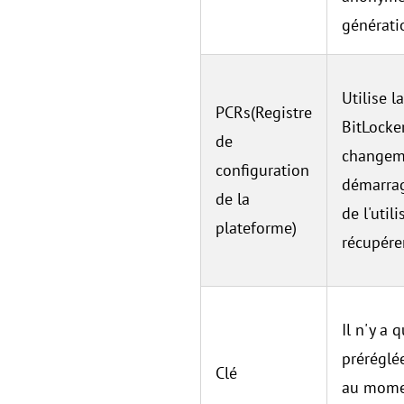
générati
Utilise l
PCRs(Registre
BitLocker
de
changeme
configuration
démarrag
de la
de l'util
plateforme)
récupérer
Il n'y a 
préréglée
Clé
au momen