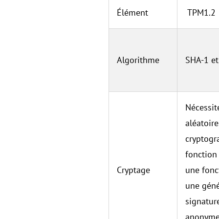
Élément
TPM1.2
Algorithme
SHA-1 et
Nécessit
aléatoir
cryptogr
fonction
Cryptage
une fonc
une géné
signatur
anonyme 