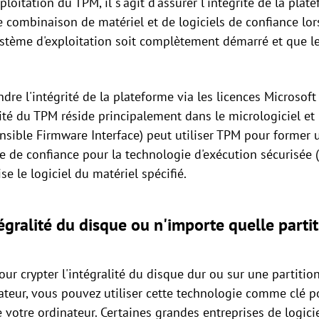
loitation du TPM, il s'agit d'assurer l'intégrité de la pla
e combinaison de matériel et de logiciels de confiance lor
ystème d'exploitation soit complètement démarré et que 
re l'intégrité de la plateforme via les licences Microsoft
rité du TPM réside principalement dans le micrologiciel et 
ensible Firmware Interface) peut utiliser TPM pour former 
 de confiance pour la technologie d'exécution sécurisée (
se le logiciel du matériel spécifié.
égralité du disque ou n'importe quelle parti
r crypter l'intégralité du disque dur ou sur une partitio
ateur, vous pouvez utiliser cette technologie comme clé p
 votre ordinateur. Certaines grandes entreprises de logici