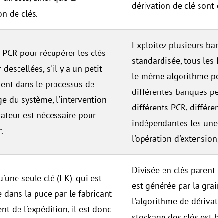
dérivation de clé sont
on de clés.
Exploitez plusieurs b
a PCR pour récupérer les clés
standardisée, tous les
 descellées, s'il y a un petit
le même algorithme pou
nt dans le processus de
différentes banques pe
e du système, l'intervention
différents PCR, différ
isateur est nécessaire pour
indépendantes les une
.
l'opération d'extension
Divisée en clés parent 
qu'une seule clé (EK), qui est
est générée par la grai
 dans la puce par le fabricant
l'algorithme de dérivat
t de l'expédition, il est donc
stockage des clés est 