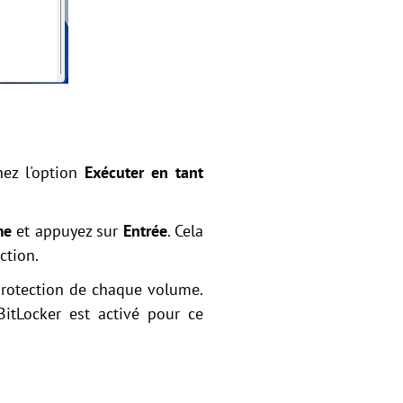
nez l'option
Exécuter en tant
me
et appuyez sur
Entrée
. Cela
ction.
 protection de chaque volume.
BitLocker est activé pour ce