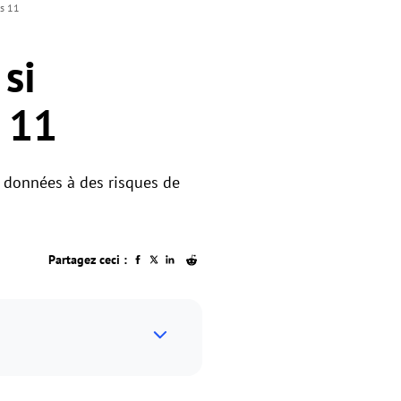
ws 11
si
s 11
s données à des risques de
Partagez ceci :