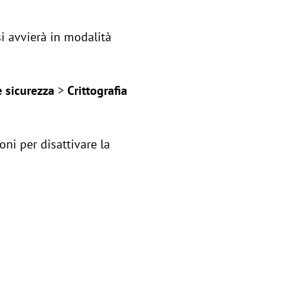
si avvierà in modalità
 sicurezza
>
Crittografia
ioni per disattivare la