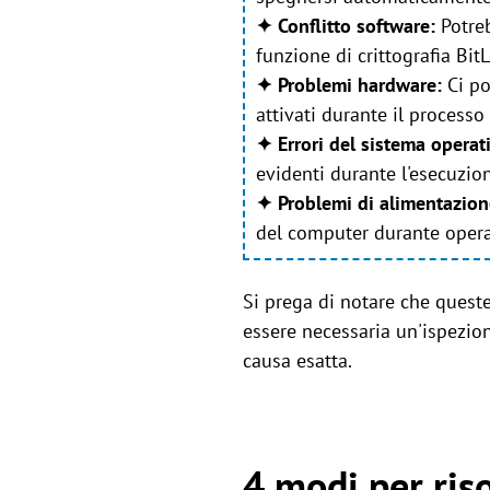
✦ Conflitto software:
Potreb
funzione di crittografia Bit
✦ Problemi hardware:
Ci po
attivati durante il process
✦ Errori del sistema operat
evidenti durante l'esecuzion
✦ Problemi di alimentazio
del computer durante operaz
Si prega di notare che quest
essere necessaria un'ispezio
causa esatta.
4 modi per ris