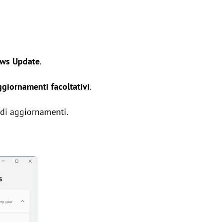
ws Update
.
ggiornamenti facoltativi
.
 di aggiornamenti.