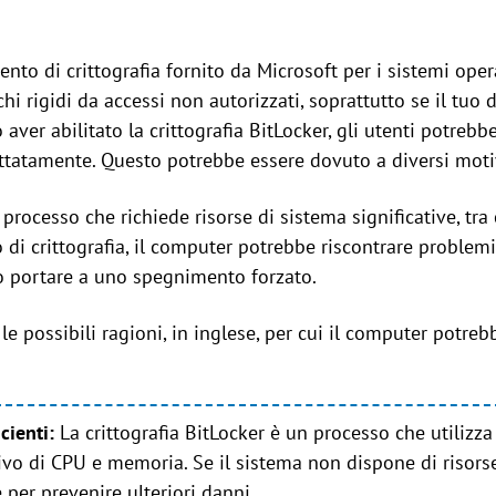
nto di crittografia fornito da Microsoft per i sistemi ope
chi rigidi da accessi non autorizzati, soprattutto se il tuo
o aver abilitato la crittografia BitLocker, gli utenti potreb
ttatamente. Questo potrebbe essere dovuto a diversi moti
processo che richiede risorse di sistema significative, tra c
o di crittografia, il computer potrebbe riscontrare problemi
o portare a uno spegnimento forzato.
le possibili ragioni, in inglese, per cui il computer potre
icienti:
La crittografia BitLocker è un processo che utilizz
tivo di CPU e memoria. Se il sistema non dispone di risorse
per prevenire ulteriori danni.