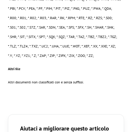
*.PBI; *.PCV; *.PEA; *.PF; *.PIM; *.PIT; *.PIZ; *.PKG; *.PUZ; *.PWA; *.QDA;
*.R00; *.R01; *.R02; *.R03; *.RAR; *.RK; *.RPM; *.RTE; *.RZ; *.RZS; *.S00;
*.S01; *.S02; *.S7Z; *.SAR; *.SDN; *.SEA; *.SFS; *.SFX; *.SH; *.SHAR; *.SHK;
*.SHR; *.SIT; *.SITX; *.SPT; *.SQX; *.SQZ; *.TAR; *.TAZ; *.TBZ; *.TBZ2; *.TGZ;
*.TLZ; *.TLZ4; *.TXZ; *.UC2; *.UHA; *.UUE; *.WOT; *.XEF; *.XX; *.XXE; *.XZ;
*.Y; *.YZ; *.YZ1; *.Z; *.ZAP; *.ZIP; *.ZIPX; *.ZIX; *.ZOO; *.ZZ;
Altri file
Altri documenti non classificati con e senza suffissi.
Aiutaci a migliorare questo articolo