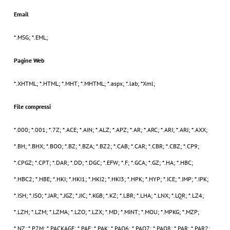
Email
*.MSG; *.EML;
Pagine Web
*.XHTML; *.HTML; *.MHT; *.MHTML; *.aspx; *.lab; *Xml;
File compressi
*.000; *.001; *.7Z; *.ACE; *.AIN; *.ALZ; *.APZ; *.AR; *.ARC; *.ARI; *.ARJ; *.AXX;
*.BH; *.BHX; *.BOO; *.BZ; *.BZA; *.BZ2; *.CAB; *.CAR; *.CBR; *.CBZ; *.CP9;
*.CPGZ; *.CPT; *.DAR; *.DD; *.DGC; *.EFW; *.F; *.GCA; *.GZ; *.HA; *.HBC;
*.HBC2; *.HBE; *.HKI; *.HKI1; *.HKI2; *.HKI3; *.HPK; *.HYP; *.ICE; *.IMP; *.IPK;
*.ISH; *.ISO; *.JAR; *.JGZ; *.JIC; *.KGB; *.KZ; *.LBR; *.LHA; *.LNX; *.LQR; *.LZ4;
*.LZH; *.LZM; *.LZMA; *.LZO; *.LZX; *.MD; *.MINT; *.MOU; *.MPKG; *.MZP;
*.NZ; *.P7M; *.PACKAGE; *.PAE; *.PAK; *.PAQ6; *.PAQ7; *.PAQ8; *.PAR; *.PAR2;