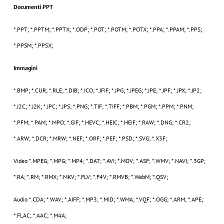
Documenti PPT
*.PPT; *.PPTM; *.PPTX; *.ODP; *.POT; *.POTM; *.POTX; *.PPA; *.PPAM; *.PPS;
*.PPSM; *.PPSX;
Immagini
*.BMP; *.CUR; *.RLE; *.DIB; *.ICO; *.JFIF; *.JPG; *.JPEG; *.JPE; *.JPF; *.JPX; *.JP2;
*.J2C; *.J2K; *.JPC; *.JPS; *.PNG; *.TIF; *.TIFF; *.PBM; *.PGM; *.PPM; *.PNM;
*.PFM; *.PAM; *.MPO; *.GIF; *.HEVC; *.HEIC; *.HEIF; *.RAW; *.DNG; *.CR2;
*.ARW; *.DCR; *.MRW; *.NEF; *.ORF; *.PEF; *.PSD; *.SVG; *.X3F;
Video *.MPEG; *.MPG; *.MP4; *.DAT; *.AVI; *.MOV; *.ASF; *.WMV; *.NAVI; *.3GP;
*.RA; *.RM; *.RMX; *.MKV; *.FLV; *.F4V; *.RMVB; *.WebM; *.QSV;
Audio *.CDA; *.WAV; *.AIFF; *.MP3; *.MID; *.WMA; *.VQF; *.OGG; *.ARM; *.APE;
*.FLAC; *.AAC; *.M4A;