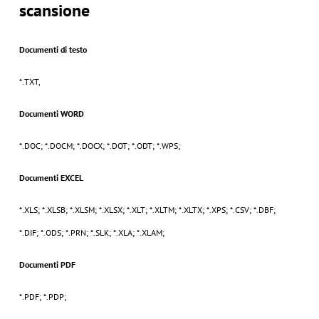
scansione
Documenti di testo
*.TXT,
Documenti WORD
*.DOC; *.DOCM; *.DOCX; *.DOT; *.ODT; *.WPS;
Documenti EXCEL
*.XLS; *.XLSB; *.XLSM; *.XLSX; *.XLT; *.XLTM; *.XLTX; *.XPS; *.CSV; *.DBF;
*.DIF; *.ODS; *.PRN; *.SLK; *.XLA; *.XLAM;
Documenti PDF
*.PDF; *.PDP;