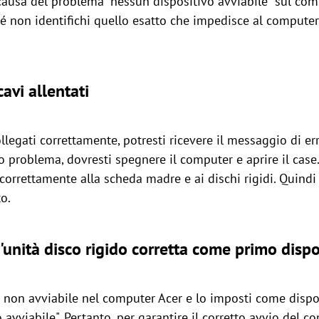
causa del problema "nessun dispositivo avviabile" sul com
hé non identifichi quello esatto che impedisce al computer
cavi allentati
egati correttamente, potresti ricevere il messaggio di err
 problema, dovresti spegnere il computer e aprire il case. V
orrettamente alla scheda madre e ai dischi rigidi. Quindi 
o.
unità disco rigido corretta come primo dispo
 non avviabile nel computer Acer e lo imposti come disposit
avviabile". Pertanto, per garantire il corretto avvio del c