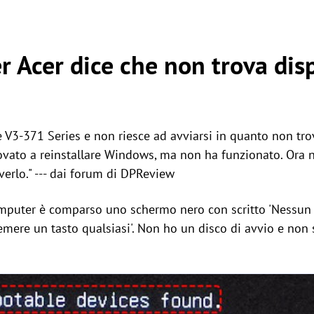
r Acer dice che non trova disp
e V3-371 Series e non riesce ad avviarsi in quanto non tro
rovato a reinstallare Windows, ma non ha funzionato. Ora 
erlo." --- dai forum di DPReview
puter è comparso uno schermo nero con scritto 'Nessun d
remere un tasto qualsiasi'. Non ho un disco di avvio e non s