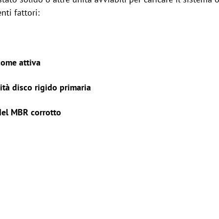
ti fattori:
come attiva
ità disco rigido primaria
del MBR corrotto