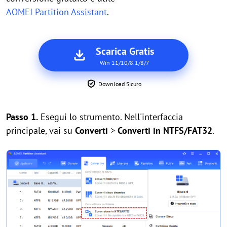
AOMEI Partition Assistant
.
Scarica Gratis
Win 11/10/8.1/8/7
Download Sicuro
Passo 1.
Esegui lo strumento. Nell'interfaccia
principale, vai su
Converti
>
Converti in NTFS/FAT32
.