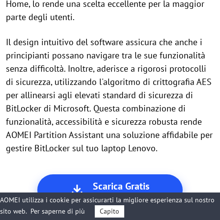
Home, lo rende una scelta eccellente per la maggior
parte degli utenti.
Il design intuitivo del software assicura che anche i
principianti possano navigare tra le sue funzionalità
senza difficoltà. Inoltre, aderisce a rigorosi protocolli
di sicurezza, utilizzando l'algoritmo di crittografia AES
per allinearsi agli elevati standard di sicurezza di
BitLocker di Microsoft. Questa combinazione di
funzionalità, accessibilità e sicurezza robusta rende
AOMEI Partition Assistant una soluzione affidabile per
gestire BitLocker sul tuo laptop Lenovo.
Scarica Gratis
Win 11/10/8.1/8/7
AOMEI utilizza i cookie per assicurarti la migliore esperienza sul nostro
sito web.
Per saperne di più
Capito
Download Sicuro