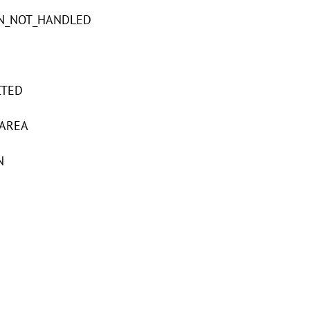
N_NOT_HANDLED
CTED
_AREA
N