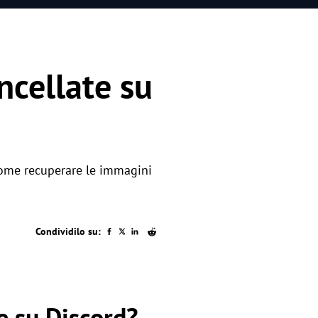
cellate su
come recuperare le immagini
Condividilo su:
e su Discord?