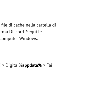
ile di cache nella cartella di
forma Discord. Segui le
n computer Windows.
i > Digita
%appdata%
> Fai