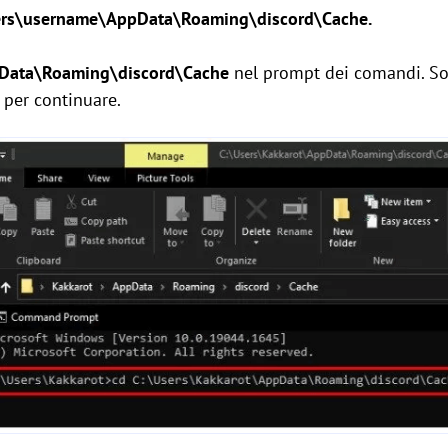
ers\username\AppData\Roaming\discord\Cache
.
Data\Roaming\discord\Cache
nel prompt dei comandi. Sos
 per continuare.