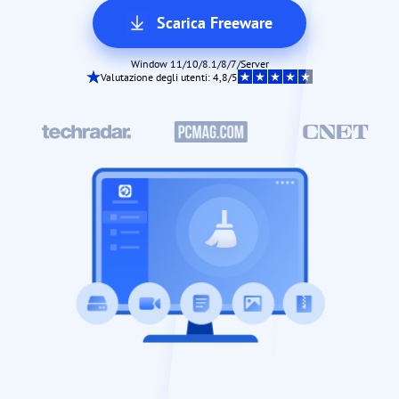
Scarica Freeware
Window 11/10/8.1/8/7/Server
Valutazione degli utenti: 4,8/5