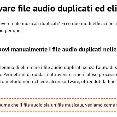
are file audio duplicati ed el
vere i file musicali duplicati? Ecco due modi efficaci per r
uno per uno.
ovi manualmente i file audio duplicati nelle
ilemma di eliminare i file audio duplicati senza l'aiuto di s
o. Permettimi di guidarti attraverso il meticoloso proces
to metodo non richiede alcun software, offrendoti la liber
ume che il file audio sia un file musicale, vediamo come f