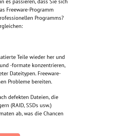
n es passieren, dass Sie sich
 das Freeware-Programm
professionellen Programms?
rgleichen:
matierte Teile wieder her und
 und -formate konzentrieren,
eter Dateitypen. Freeware-
nen Probleme bereiten.
ach defekten Dateien, die
ern (RAID, SSDs usw.)
ormaten ab, was die Chancen