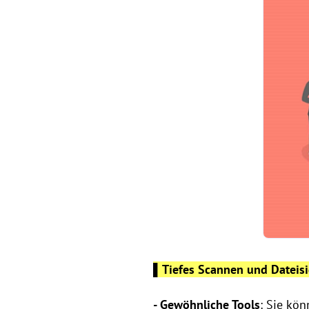
▌Tiefes Scannen und Dateisi
-
Gewöhnliche Tools
: Sie kö