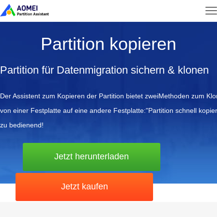
Partition kopieren
Partition für Datenmigration sichern & klonen
Der Assistent zum Kopieren der Partition bietet zweiMethoden zum Kl
von einer Festplatte auf eine andere Festplatte:"Partition schnell kopi
zu bedienend!
Jetzt herunterladen
Jetzt kaufen