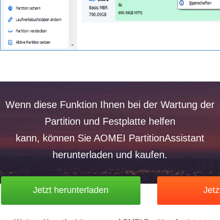
Wenn diese Funktion Ihnen bei der Wartung der
Partition und Festplatte helfen
kann, können Sie AOMEI PartitionAssistant
herunterladen und kaufen.
Jetzt herunterladen
Jetz