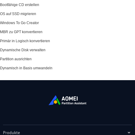
Bootfähige CD erstellen
OS auf SSD migrieren
Windows To Go Creator
MBR zu GPT konvertieren
Primär in Logisch konvertieren
Dynamische Disk verwalten
Partition ausrichten
Dynamisch in Basis umwandeln
Produkte