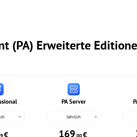
nt (PA) Erweiterte Editio
ssional
PA Server
P
ich
Jährlich
169
€
€
99
,00