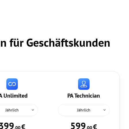
nen für Geschäftskunden
A Unlimited
PA Technician
Jährlich
Jährlich
399
599
€
€
,00
,00