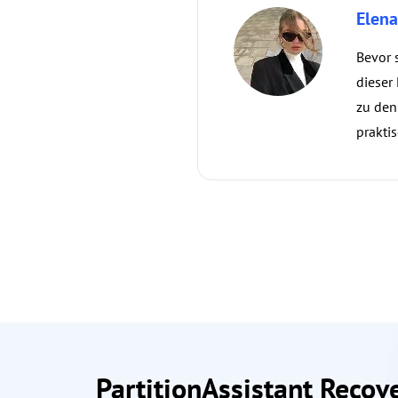
Elen
Bevor 
dieser
zu den
prakti
PartitionAssistant Recove