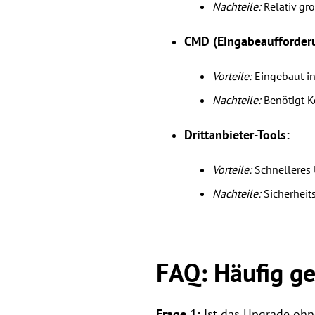
Nachteile:
Relativ gr
CMD (Eingabeaufforder
Vorteile:
Eingebaut in
Nachteile:
Benötigt Ke
Drittanbieter-Tools:
Vorteile:
Schnelleres 
Nachteile:
Sicherheits
FAQ: Häufig ge
Frage 1:
Ist das Upgrade ohn