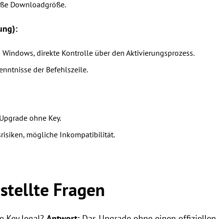
oße Downloadgröße.
ung):
 Windows, direkte Kontrolle über den Aktivierungsprozess.
nntnisse der Befehlszeile.
Upgrade ohne Key.
risiken, mögliche Inkompatibilität.
stellte Fragen
e Key legal?
Antwort:
Das Upgrade ohne einen offiziellen 