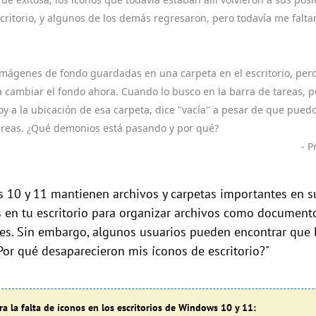
ritorio, y algunos de los demás regresaron, pero todavía me falt
imágenes de fondo guardadas en una carpeta en el escritorio, per
cambiar el fondo ahora. Cuando lo busco en la barra de tareas, pu
 a la ubicación de esa carpeta, dice "vacía" a pesar de que pued
tareas. ¿Qué demonios está pasando y por qué?
- 
0 y 11 mantienen archivos y carpetas importantes en sus e
s en tu escritorio para organizar archivos como documento
nes. Sin embargo, algunos usuarios pueden encontrar que 
¿Por qué desaparecieron mis íconos de escritorio?"
a la falta de íconos en los escritorios de Windows 10 y 11: