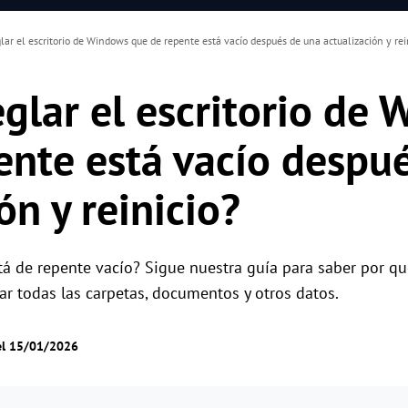
ar el escritorio de Windows que de repente está vacío después de una actualización y rei
glar el escritorio de
ente está vacío despu
ón y reinicio?
está de repente vacío? Sigue nuestra guía para saber por q
ar todas las carpetas, documentos y otros datos.
el 15/01/2026