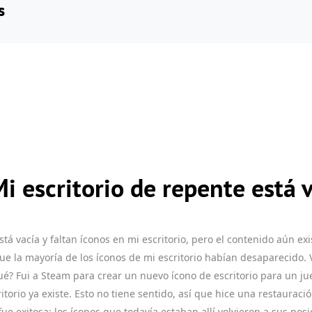
s
i escritorio de repente está 
stá vacía y faltan íconos en mi escritorio, pero el contenido aún e
e la mayoría de los íconos de mi escritorio habían desaparecido. 
¿Qué? Fui a Steam para crear un nuevo ícono de escritorio para un j
itorio ya existe. Esto no tiene sentido, así que hice una restauració
ue exitosa; los íconos que todavía estaban allí volvieron a sus posi