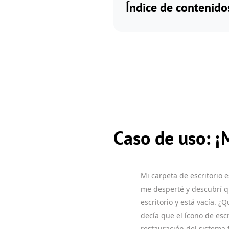
Índice de contenido
Caso de uso: ¡M
Mi carpeta de escritorio e
me desperté y descubrí qu
escritorio y está vacía. 
decía que el ícono de escr
restauración del sistema f