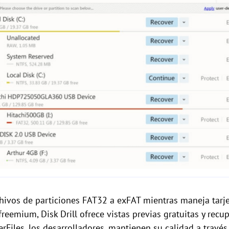
hivos de particiones FAT32 a exFAT mientras maneja tarje
reemium, Disk Drill ofrece vistas previas gratuitas y rec
rFiles, los desarrolladores, mantienen su calidad a través