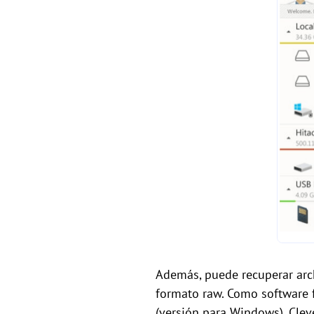
Además, puede recuperar arc
formato raw. Como software f
(versión para Windows). Cleve