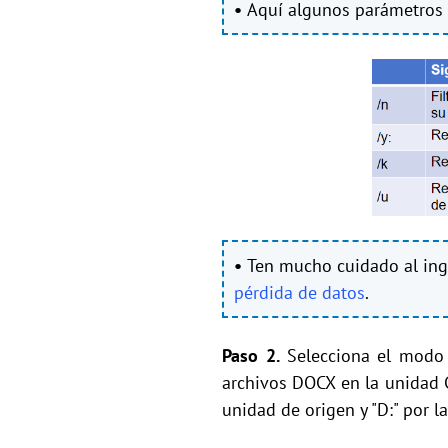
•
Aquí algunos parámetros 
•
Ten mucho cuidado al ing
pérdida de datos
.
Paso 2.
Selecciona el modo
archivos DOCX en la unidad C 
unidad de origen y "D:" por l