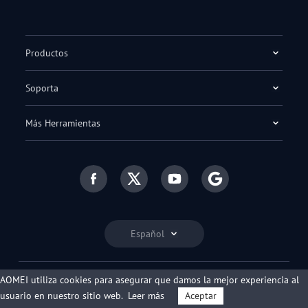
Productos
Soporta
Más Herramientas
Español
AOMEI utiliza cookies para asegurar que damos la mejor experiencia al
© 2009-2026 AOMEI. Todos los derechos reservados.
usuario en nuestro sitio web.
Leer más
Aceptar
Política de privacidad
|
Condiciones de uso