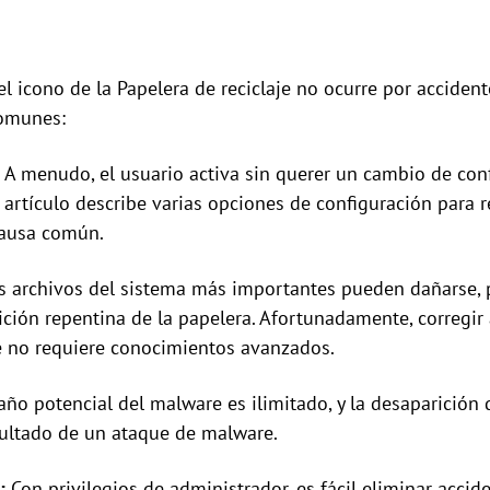
el icono de la Papelera de reciclaje no ocurre por accide
comunes:
:
A menudo, el usuario activa sin querer un cambio de con
 artículo describe varias opciones de configuración para re
causa común.
s archivos del sistema más importantes pueden dañarse,
ción repentina de la papelera. Afortunadamente, corregir
 no requiere conocimientos avanzados.
año potencial del malware es ilimitado, y la desaparición d
sultado de un ataque de malware.
:
Con privilegios de administrador, es fácil eliminar accid