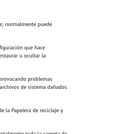
nte; normalmente puede
figuración que hace
staurar u ocultar la
 provocando problemas
 archivos de sistema dañados
e la Papelera de reciclaje y
entalmente toda la carpeta de