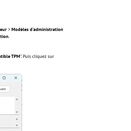
teur
>
Modèles d'administration
ation
.
atible TPM
". Puis cliquez sur