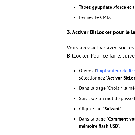
Tapez
gpupdate /force
et 
Fermez le CMD.
3. Activer BitLocker pour le l
Vous avez activé avec succès
BitLocker. Pour ce faire, suiv
Ouvrez l'
Explorateur de fic
sélectionnez "
Activer BitLo
Dans la page "Choisir la mé
Saisissez un mot de passe f
Cliquez sur "
Suivant
".
Dans la page "
Comment voul
mémoire flash USB
".