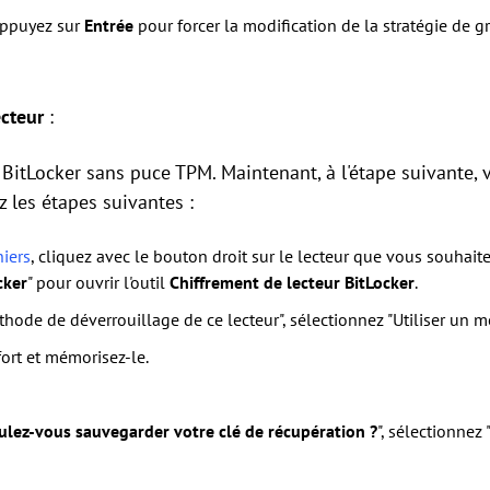
appuyez sur
Entrée
pour forcer la modification de la stratégie de g
ecteur
:
 BitLocker sans puce TPM. Maintenant, à l'étape suivante, 
ez les étapes suivantes :
hiers
, cliquez avec le bouton droit sur le lecteur que vous souhaitez
cker
" pour ouvrir l'outil
Chiffrement de lecteur BitLocker
.
thode de déverrouillage de ce lecteur", sélectionnez "Utiliser un m
ort et mémorisez-le.
ez-vous sauvegarder votre clé de récupération ?
", sélectionnez 