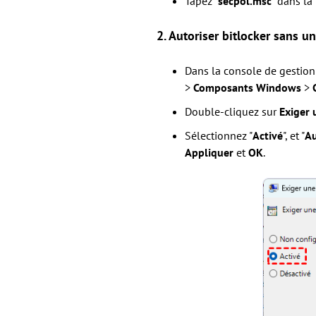
Tapez "
secpol.msc
" dans la
2. Autoriser bitlocker sans 
Dans la console de gestion 
>
Composants Windows
>
Double-cliquez sur
Exiger 
Sélectionnez "
Activé
", et "
Au
Appliquer
et
OK
.