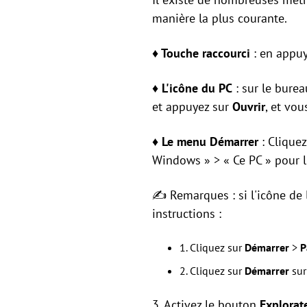
manière la plus courante.
♦
Touche raccourci
: en appuy
♦
L'icône du PC
: sur le burea
et appuyez sur
Ouvrir
, et vou
♦
Le menu Démarrer
: Cliquez
Windows » > « Ce PC » pour l'
✍ Remarques : si l'icône de 
instructions :
1. Cliquez sur
Démarrer
>
P
2. Cliquez sur
Démarrer
sur
3. Activez le bouton
Explorate