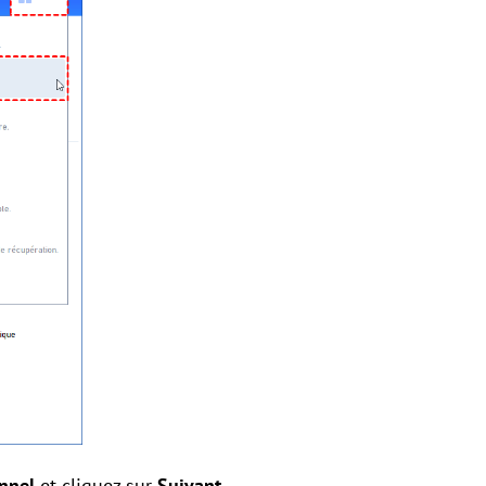
nnel
et cliquez sur
Suivant.