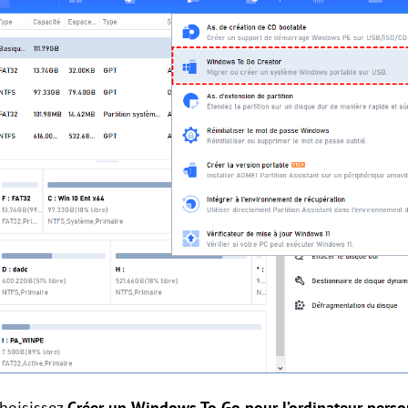
choisissez
Créer un Windows To Go pour l’ordinateur perso