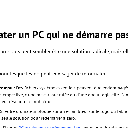
ter un PC qui ne démarre pas
rre plus peut sembler être une solution radicale, mais el
 pour lesquelles on peut envisager de reformater :
rrompu :
Des fichiers système essentiels peuvent être endommagés 
tempestive, d'une mise à jour ratée ou d'une erreur logicielle. Dan
peut résoudre le problème.
Si votre ordinateur bloque sur un écran bleu, sur le logo du fabri
 seule solution pour redémarrer à zéro.
:
Si votre
PC est devenu extrêmement lent
, voire inutilisable, mal