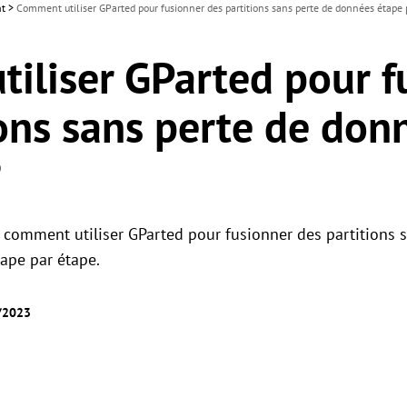
nt
>
Comment utiliser GParted pour fusionner des partitions sans perte de données étape 
iliser GParted pour f
ions sans perte de don
?
r comment utiliser GParted pour fusionner des partitions
ape par étape.
5/2023