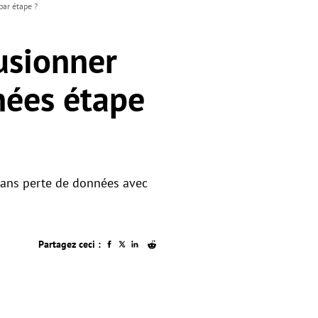
par étape ?
usionner
nées étape
 sans perte de données avec
Partagez ceci :