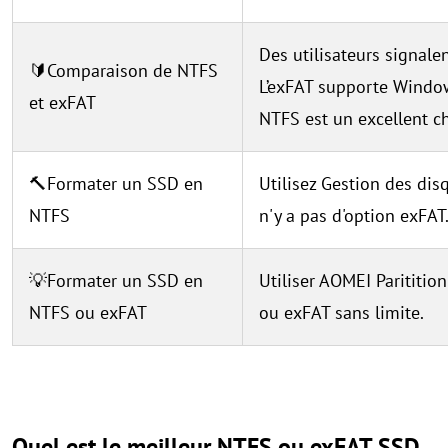
Des utilisateurs signale
🔰Comparaison de NTFS
L’exFAT supporte Windo
et exFAT
NTFS est un excellent c
🔨Formater un SSD en
Utilisez Gestion des di
NTFS
n'y a pas d'option exFAT
💡Formater un SSD en
Utiliser AOMEI Parititi
NTFS ou exFAT
ou exFAT sans limite.
Quel est le meilleur NTFS ou exFAT SSD