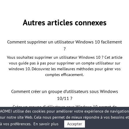
Autres articles connexes
Comment supprimer un utilisateur Windows 10 facilement
?
Vous souhaitez supprimer un utilisateur Windows 10 ? Cet article
vous guide pas à pas pour supprimer un compte utilisateur sur
windows 10. Découvrez les meilleures méthodes pour gérer vos
comptes efficacement.
Comment créer un groupe d’utilisateurs sous Windows
10/11 ?
Créer un groupe d’utilisateurs sous Windows 10 permet de
AOMEI utilise des cookies pour améliorer votre expérience de navigation
centraliser la gestion des permissions et de simplifier
sur notre site Web. Cela nous permet de mieux répondre à vos besoins et
l’administration de plusieurs comptes. Cet article vous guide pas
à vos préférences.
En savoir plus
Accepter
à pas pour créer un groupe, ajouter ou retirer des membres, et