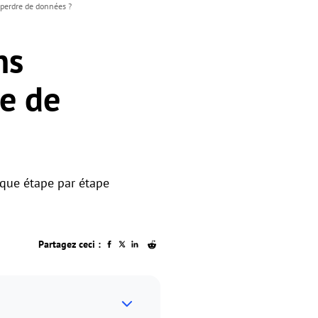
perdre de données ?
ns
e de
ique étape par étape
Partagez ceci :