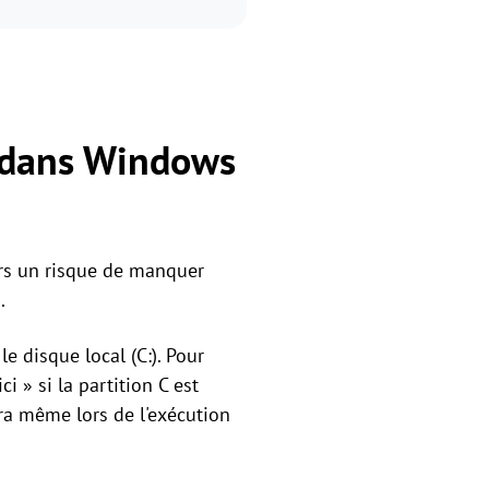
C dans Windows
urs un risque de manquer
.
 disque local (C:). Pour
i » si la partition C est
ra même lors de l'exécution