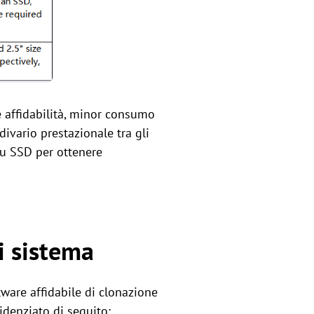
e affidabilità, minor consumo
ivario prestazionale tra gli
su SSD per ottenere
i sistema
tware affidabile di clonazione
denziato di seguito: