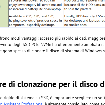
frono molti vantaggi: accesso più rapido ai dati, maggior
avvento degli SSD PCIe NVMe ha ulteriormente ampliato il d
elgono spesso di clonare il disco di sistema di Windows 
e di clonazione per il disco d
sco rigido di sistema su SSD, è importante scegliere un sof
n Assistant Professional
è altamente consigliato, come evi