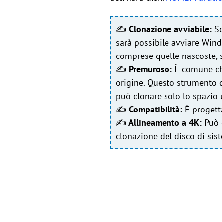
✍
Clonazione avviabile:
Se
sarà possibile avviare Wind
comprese quelle nascoste, s
✍
Premuroso:
È comune che
origine. Questo strumento d
può clonare solo lo spazio u
✍
Compatibilità:
È progetta
✍
Allineamento a 4K:
Può e
clonazione del disco di sis