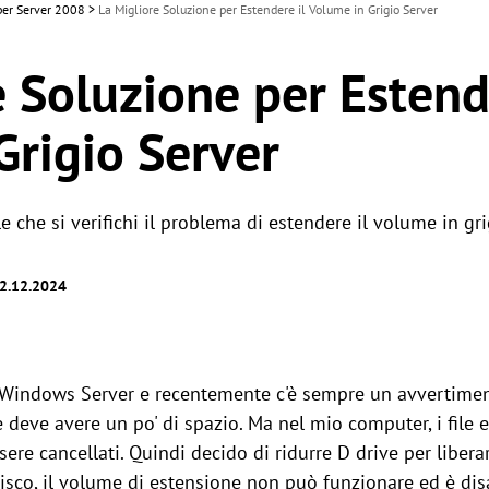
 per Server 2008
>
La Migliore Soluzione per Estendere il Volume in Grigio Server
 Soluzione per Estend
Grigio Server
e che si verifichi il problema di estendere il volume in gri
02.12.2024
 Windows Server e recentemente c'è sempre un avvertimen
 deve avere un po' di spazio. Ma nel mio computer, i file e
re cancellati. Quindi decido di ridurre D drive per liberare
disco, il volume di estensione non può funzionare ed è dis