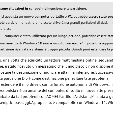
lcune situazioni in cui vuoi ridimensionare la partizione:
si acquista un nuovo computer portatile o PC, potrebbe essere stato prei
ole partizioni di dati o un piccolo drive C ma grandi partizioni di dati. In
su disco.
il computer è stato utilizzato per un lungo periodo, potrebbe essere stato
giornamento di Windows 10 non è riuscito con errore "Impossibile aggiorna
partizione riservata a sistema è troppo piccola. Quindi puoi estendere la p
, una volta che scaricato un lettore multimediale online, seguend
e, è stato ricevuto un messaggio che il mio disco c non dispone di 
stare la destinazione o rinunciare alla mia intenzione. Successiva
la partizione D o F come destinazione per evitare tale problema.
r estendere il mio drive c con la funzione autonoma di Windows,
essionista né un amante dei computer, di solito mi trovo alle pre
rbato da tali problemi con AOMEI Partition Assistant. Mi aiuta a ge
e semplici passaggi. A proposito, è compatibile con Windows 11, 