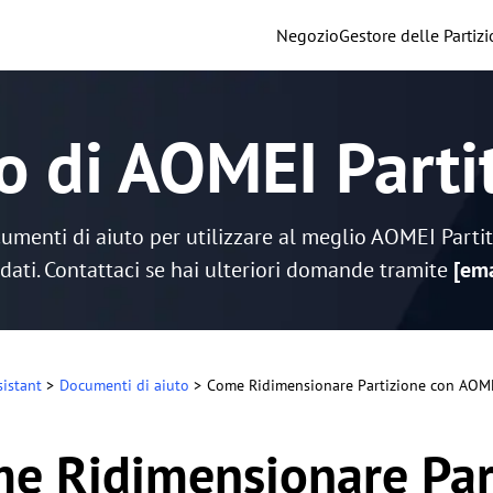
Negozio
Gestore delle Partizi
o di AOMEI Parti
cumenti di aiuto per utilizzare al meglio AOMEI Partit
dati. Contattaci se hai ulteriori domande tramite
[ema
sistant
>
Documenti di aiuto
>
Come Ridimensionare Partizione con AOMEI
e Ridimensionare Par