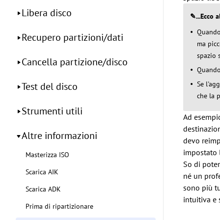
Libera disco
✎...
Ecco a
Quando 
Recupero partizioni/dati
ma picc
spazio 
Cancella partizione/disco
Quando 
Se l'ag
Test del disco
che la 
Strumenti utili
Ad esempio
destinazion
Altre informazioni
devo reimpo
impostato 
Masterizza ISO
So di pote
Scarica AIK
né un prof
sono più tu
Scarica ADK
intuitiva 
Prima di ripartizionare