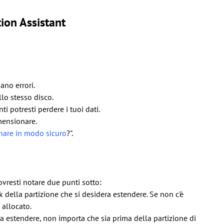
ion Assistant
ano errori.
llo stesso disco.
i potresti perdere i tuoi dati.
imensionare.
nare in modo sicuro
?".
vresti notare due punti sotto:
 della partizione che si desidera estendere. Se non c'è
 allocato.
ra estendere, non importa che sia prima della partizione di