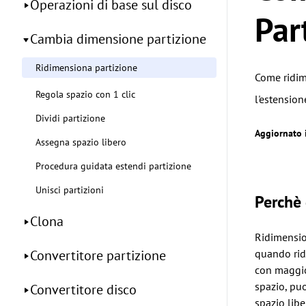
Operazioni di base sul disco
Par
Cambia dimensione partizione
Ridimensiona partizione
Come ridime
Regola spazio con 1 clic
l'estension
Dividi partizione
Aggiornato 
Assegna spazio libero
Procedura guidata estendi partizione
Unisci partizioni
Perchè 
Clona
Ridimension
Convertitore partizione
quando ridu
con maggior
spazio, puo
Convertitore disco
spazio libe