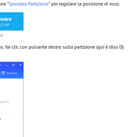
one "
Spostare Partizione
" per regolare la posizione di esso.
eware
8/7/XP
ro
to, fai clic con pulsante destro sulla partizione (qui è diso D)