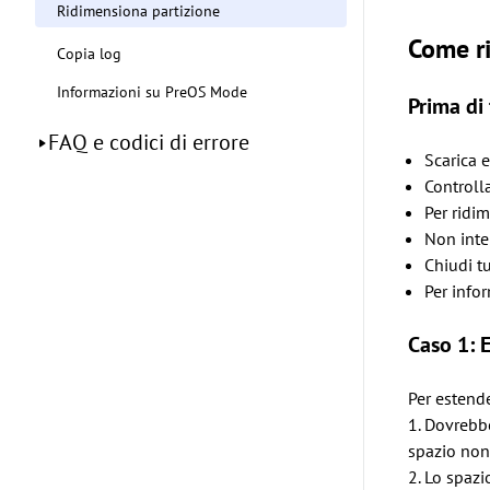
Ridimensiona partizione
Come ri
Copia log
Informazioni su PreOS Mode
Prima di 
FAQ e codici di errore
Scarica e
Controlla
Per ridim
Non inter
Chiudi tu
Per infor
Caso 1: 
Per estende
1. Dovrebbe
spazio non 
2. Lo spazi