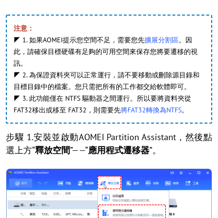
注意：
◤ 1. 如果AOMEI提示您空間不足，需要您先
擴展分割區
。因
此，請確保目標硬碟有足夠的可用空間來保存您將要遷移的視
訊。
◤ 2. 為保證資料夾可以正常運行，請不要移動或刪除源目錄和
目標目錄中的檔案。您只需把所有的工作都交給軟體即可。
◤ 3. 此功能僅在 NTFS 驅動器之間運行。所以要將資料夾從
FAT32移出或移至 FAT32，則需要先
將FAT32轉換為NTFS
。
步驟 1.安裝並啟動AOMEI Partition Assistant，然後點
選上方“
釋放空間
”——“
應用程式遷移器
”。