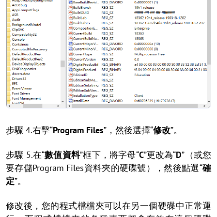
步驟 4.右擊“
Program Files
”，然後選擇“
修改
”。
步驟 5.在“
數值資料
”框下，將字母“
C
”更改為“
D
”（或您
要存儲Program Files資料夾的硬碟號），然後點選“
確
定
”。
修改後，您的程式檔檔夾可以在另一個硬碟中正常運