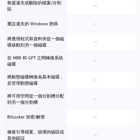
救援遺失或刪除的檔案/分割
區
重設遺失的 Windows 密碼
將應用程式和資料夾從一個磁
碟移動到另一個磁碟
在 MBR 和 GPT 之間轉換系統
磁碟
將動態磁碟轉換為基本磁碟，
並管理動態磁碟
將可用空間從一個分割槽分配
到另一個分割槽
BitLocker 加密/解密
修復引導檔案、損壞的磁區或
其他錯誤