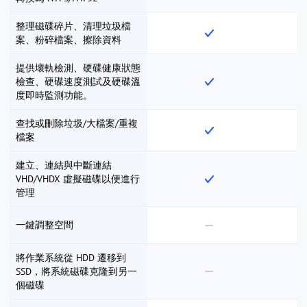
整理磁碟碎片、清理垃圾檔
案、粉碎檔案、擦除資料
提供壞軌檢測、硬碟健康狀態
檢查、硬碟速度測試及硬碟溫
度即時監測功能。
查找或刪除垃圾/大檔案/重複
檔案
建立、連結與中斷連結
VHD/VHDX 虛擬磁碟以便進行
管理
一鍵調整空間
將作業系統從 HDD 遷移到
SSD，將系統磁碟克隆到另一
個磁碟