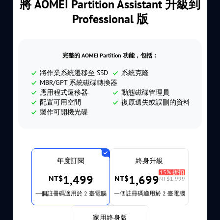
將 AOMEI Partition Assistant 升級到
Professional 版
完整的 AOMEI Partition 功能，包括：
將作業系統遷移至 SSD
系統克隆
MBR/GPT 系統磁碟轉換器
應用程式遷移器
動態磁碟管理員
配置可用空間
復原遺失或誤刪的資料
製作可開機光碟
年度訂閱
終身升級
15% 折扣
1,499
1,699
NT$
NT$
NT$1,999
一個註冊碼適用於 2 臺電腦
一個註冊碼適用於 2 臺電腦
家用終身版