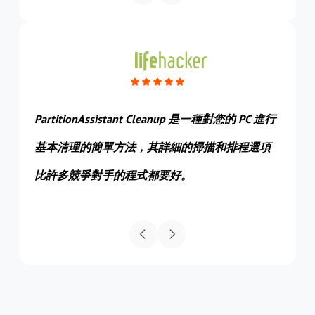
極其全面的
PartitionAssistant Cleanup 是一種對您的 PC 進行
Part
所需的
基本清理的簡單方法，其詳細的掃描和排程選項
法，
比許多競爭對手的程式都要好。
電腦