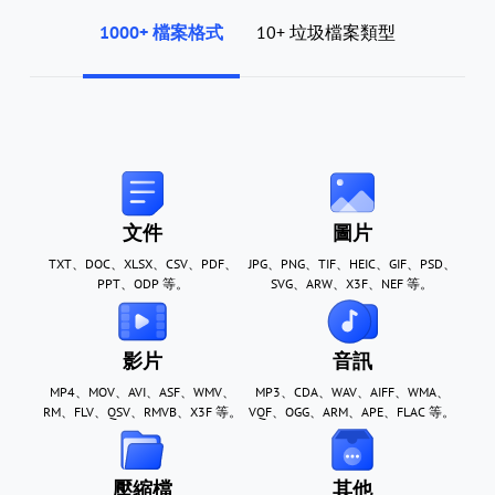
1000+ 檔案格式
10+ 垃圾檔案類型
文件
圖片
TXT、DOC、XLSX、CSV、PDF、
JPG、PNG、TIF、HEIC、GIF、PSD、
PPT、ODP 等。
SVG、ARW、X3F、NEF 等。
影片
音訊
MP4、MOV、AVI、ASF、WMV、
MP3、CDA、WAV、AIFF、WMA、
RM、FLV、QSV、RMVB、X3F 等。
VQF、OGG、ARM、APE、FLAC 等。
壓縮檔
其他