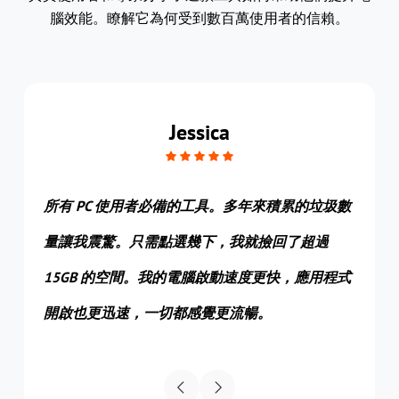
腦效能。瞭解它為何受到數百萬使用者的信賴。
Jessica
。我
所有 PC 使用者必備的工具。多年來積累的垃圾數
作為
重複照
量讓我震驚。只需點選幾下，我就撿回了超過
Part
像新
15GB 的空間。我的電腦啟動速度更快，應用程式
兼具
開啟也更迅速，一切都感覺更流暢。