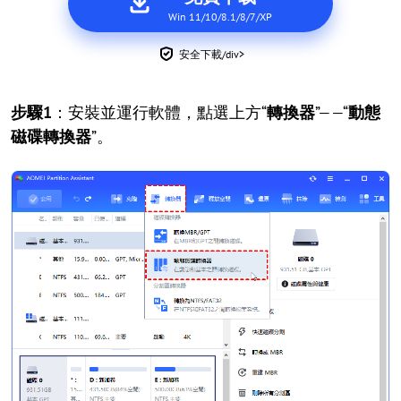
Win 11/10/8.1/8/7/XP
安全下載/div>
步驟1
：安裝並運行軟體，點選上方“
轉換器
”——“
動態
磁碟轉換器
”。