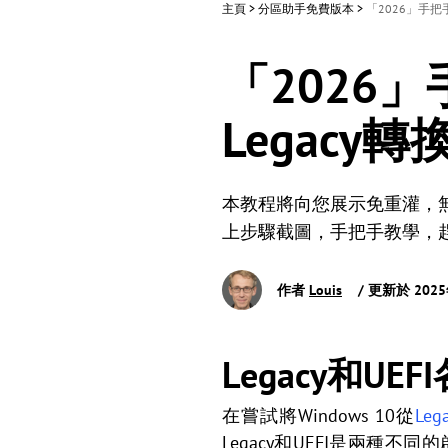
主頁
>
分區助手免費版本
>
「2026」手把手
「2026」
Legacy
本教程將向您展示免重灌，無損
上步驟截圖，手把手教學，
作者
Louis
/ 更新於 202
Legacy和U
在嘗試將Windows 10從
Leg
Legacy和UEFI是兩種不