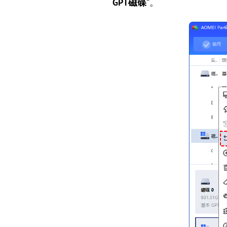
GPT磁碟
”。