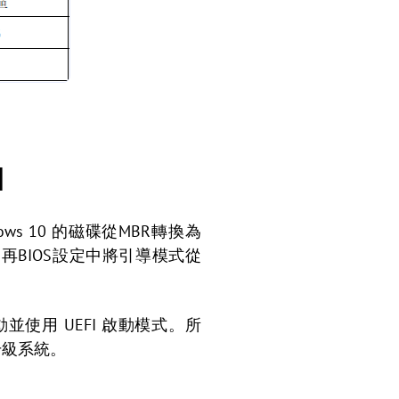
I
ows 10 的磁碟從MBR轉換為
最後，再BIOS設定中將引導模式從
磁碟啟動並使用 UEFI 啟動模式。所
升級系統。