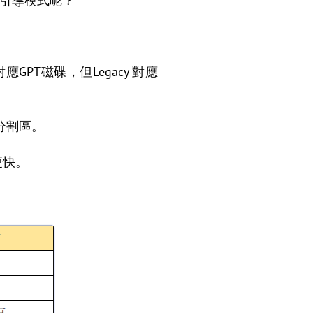
FI 引導模式呢？
應GPT磁碟，但Legacy 對應
主分割區。
更快。