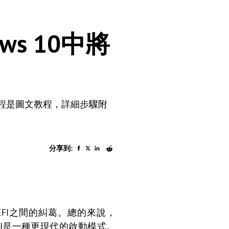
ws 10中將
本教程是圖文教程，詳細步驟附
分享到:
EFI之間的糾葛。總的來說，
UEFI是一種更現代的啟動模式。