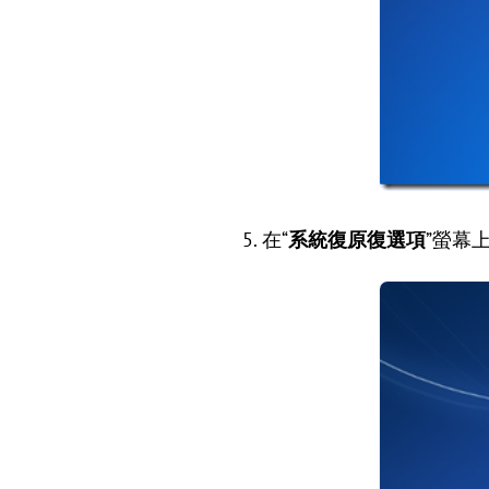
5. 在“
系統復原復選項
”螢幕