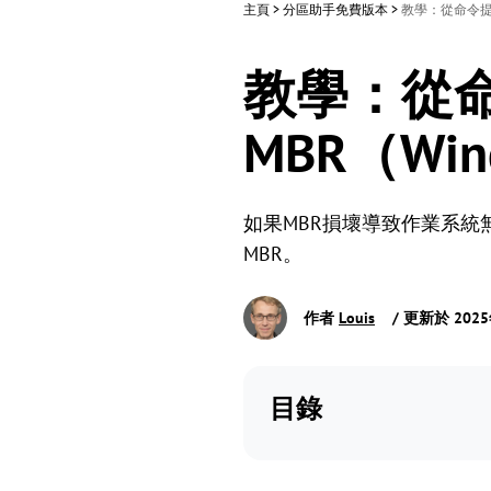
主頁
>
分區助手免費版本
>
教學：從命令提示字
教學：從
MBR（Win
如果MBR損壞導致作業系統無
MBR。
作者
Louis
/ 更新於 202
目錄