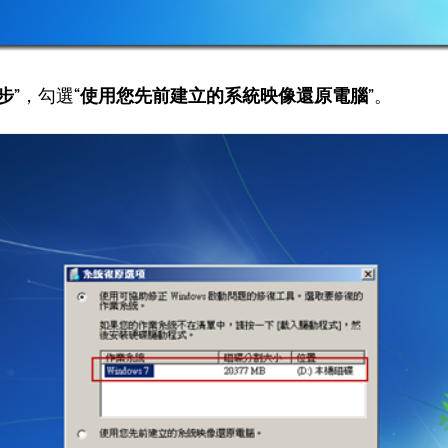
步
”，勾選“
使用您先前建立的系統映像還原電腦
”。