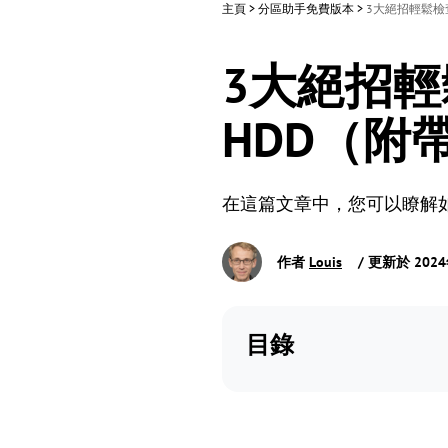
主頁
>
分區助手免費版本
>
3大絕招輕鬆檢
3大絕招輕
HDD（附
在這篇文章中，您可以瞭解
作者
Louis
/ 更新於 202
目錄