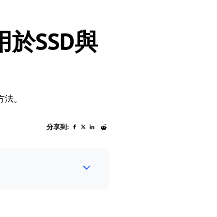
於SSD與
方法。
分享到: