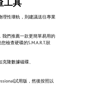
查工具
物理性壞軌，則建議送往專業
裡，我們推薦一款更簡單易用的
查硬碟的S.M.A.R.T.狀
如克隆數據磁碟、
rofessional試用版，然後按照以