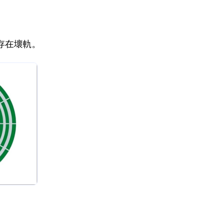
。
存在壞軌。